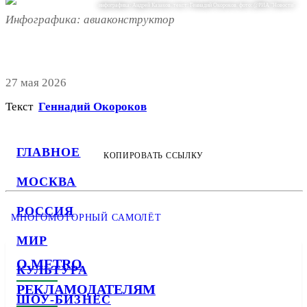
инфографика: Андрей Казаков. текст: Геннадий Окороков. фото: @РИА "Новости"
Инфографика: авиаконструктор
27 мая 2026
Текст
Геннадий Окороков
ГЛАВНОЕ
КОПИРОВАТЬ ССЫЛКУ
МОСКВА
РОССИЯ
МНОГОМОТОРНЫЙ САМОЛЁТ
МИР
О METRO
КУЛЬТУРА
РЕКЛАМОДАТЕЛЯМ
ШОУ-БИЗНЕС