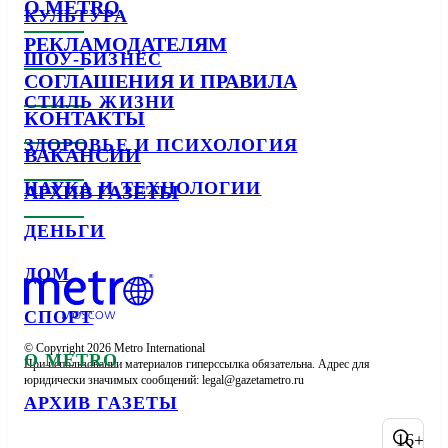
О METRO
КУЛЬТУРА
РЕКЛАМОДАТЕЛЯМ
ШОУ-БИЗНЕС
СОГЛАШЕНИЯ И ПРАВИЛА
СТИЛЬ ЖИЗНИ
КОНТАКТЫ
ЗДОРОВЬЕ И ПСИХОЛОГИЯ
ВАКАНСИИ
НАУКА И ТЕХНОЛОГИИ
АРХИВ ГАЗЕТЫ
ДЕНЬГИ
ДОМ
СПОРТ
© Copyright 2026 Metro International

О METRO
При использовании материалов гиперссылка обязательна. Адрес для 
юридически значимых сообщений: 
АРХИВ ГАЗЕТЫ
16+