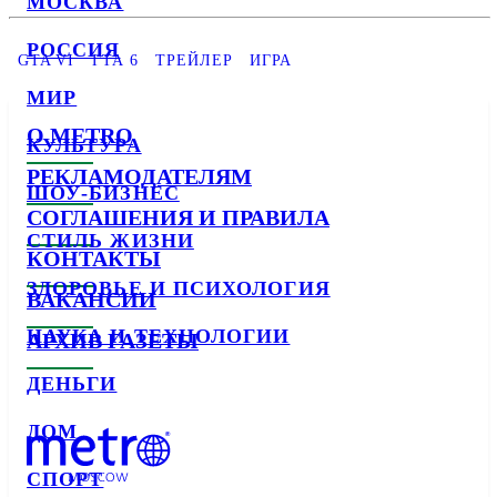
МОСКВА
РОССИЯ
GTA VI
ГТА 6
ТРЕЙЛЕР
ИГРА
МИР
О METRO
КУЛЬТУРА
РЕКЛАМОДАТЕЛЯМ
ШОУ-БИЗНЕС
СОГЛАШЕНИЯ И ПРАВИЛА
СТИЛЬ ЖИЗНИ
КОНТАКТЫ
ЗДОРОВЬЕ И ПСИХОЛОГИЯ
ВАКАНСИИ
НАУКА И ТЕХНОЛОГИИ
АРХИВ ГАЗЕТЫ
ДЕНЬГИ
ДОМ
СПОРТ