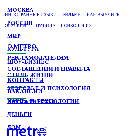
МОСКВА
ИНОСТРАННЫЕ ЯЗЫКИ
ФИЛЬМЫ
КАК ВЫУЧИТЬ
РОССИЯ
ОБУЧЕНИЕ
ПРАВИЛА
ПСИХОЛОГИЯ
МИР
О METRO
КУЛЬТУРА
РЕКЛАМОДАТЕЛЯМ
ШОУ-БИЗНЕС
СОГЛАШЕНИЯ И ПРАВИЛА
СТИЛЬ ЖИЗНИ
КОНТАКТЫ
ЗДОРОВЬЕ И ПСИХОЛОГИЯ
ВАКАНСИИ
НАУКА И ТЕХНОЛОГИИ
АРХИВ ГАЗЕТЫ
ДЕНЬГИ
ДОМ