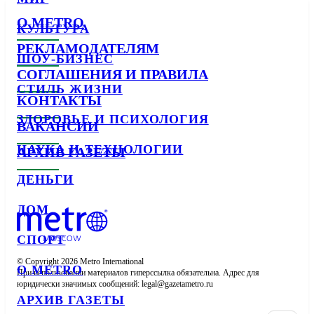
О METRO
КУЛЬТУРА
РЕКЛАМОДАТЕЛЯМ
ШОУ-БИЗНЕС
СОГЛАШЕНИЯ И ПРАВИЛА
СТИЛЬ ЖИЗНИ
КОНТАКТЫ
ЗДОРОВЬЕ И ПСИХОЛОГИЯ
ВАКАНСИИ
НАУКА И ТЕХНОЛОГИИ
АРХИВ ГАЗЕТЫ
ДЕНЬГИ
ДОМ
СПОРТ
© Copyright 2026 Metro International

О METRO
При использовании материалов гиперссылка обязательна. Адрес для 
юридически значимых сообщений: 
АРХИВ ГАЗЕТЫ