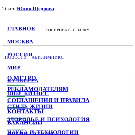
Текст
Юлия Щедрова
ГЛАВНОЕ
КОПИРОВАТЬ ССЫЛКУ
МОСКВА
РОССИЯ
НОВОСТИ
АБИЛИМПИКС
МИР
О METRO
КУЛЬТУРА
РЕКЛАМОДАТЕЛЯМ
ШОУ-БИЗНЕС
СОГЛАШЕНИЯ И ПРАВИЛА
СТИЛЬ ЖИЗНИ
КОНТАКТЫ
ЗДОРОВЬЕ И ПСИХОЛОГИЯ
ВАКАНСИИ
НАУКА И ТЕХНОЛОГИИ
АРХИВ ГАЗЕТЫ