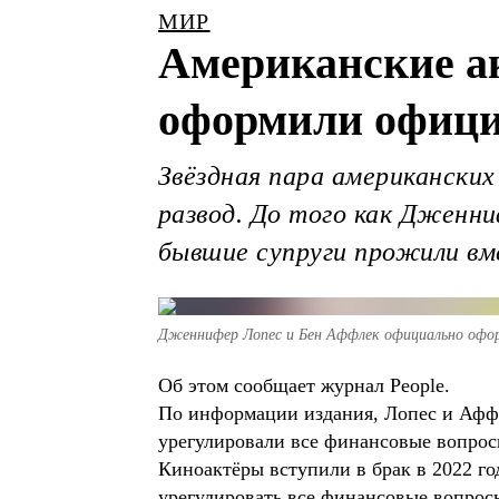
МИР
Американские а
оформили офици
Звёздная пара американски
развод. До того как Дженни
бывшие супруги прожили вм
Дженнифер Лопес и Бен Аффлек официально офор
Об этом сообщает журнал People.
По информации издания, Лопес и Аффл
урегулировали все финансовые вопрос
Киноактёры вступили в брак в 2022 го
урегулировать все финансовые вопросы