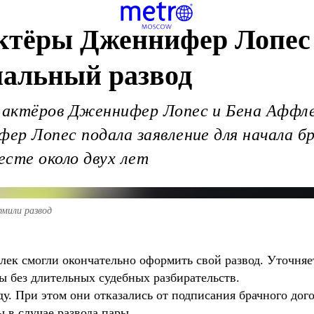
ктёры Дженнифер Лопес
альный развод
х актёров Дженнифер Лопес и Бена Аффл
фер Лопес подала заявление для начала б
есте около двух лет
мили развод
ек смогли окончательно оформить свой развод. Уточняе
ы без длительных судебных разбирательств.
ду. При этом они отказались от подписания брачного дог
 в случае развода пары.