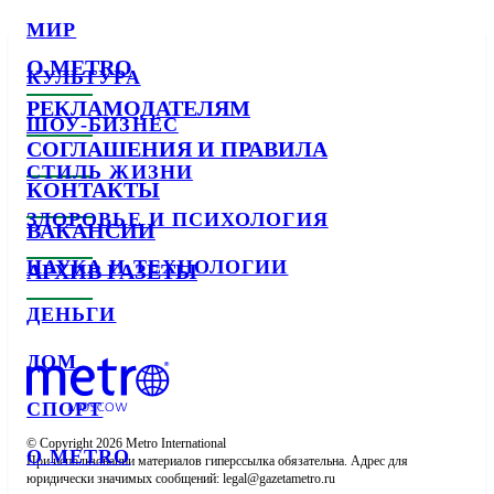
МИР
О METRO
КУЛЬТУРА
РЕКЛАМОДАТЕЛЯМ
ШОУ-БИЗНЕС
СОГЛАШЕНИЯ И ПРАВИЛА
СТИЛЬ ЖИЗНИ
КОНТАКТЫ
ЗДОРОВЬЕ И ПСИХОЛОГИЯ
ВАКАНСИИ
НАУКА И ТЕХНОЛОГИИ
АРХИВ ГАЗЕТЫ
ДЕНЬГИ
ДОМ
СПОРТ
© Copyright 2026 Metro International

О METRO
При использовании материалов гиперссылка обязательна. Адрес для 
юридически значимых сообщений: 