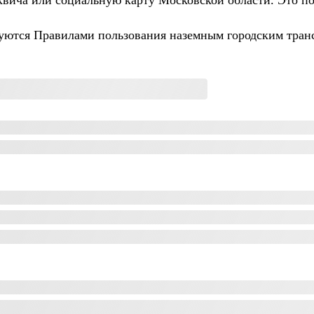
квича или социальную карту Московской области. Это по
вуются Правилами пользования наземным городским тран