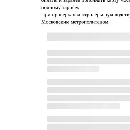
оплаты и заранее пополнять карту мос
полному тарифу.
При проверках контролёры руководст
Московским метрополитеном.