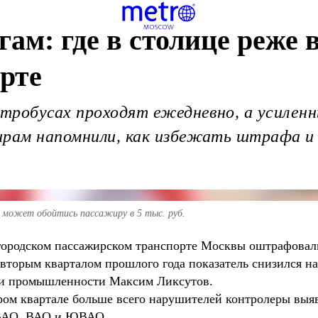
ам: где в столице реже в
орте
ктробусах проходят ежедневно, а усилен
ирам напомнили, как избежать штрафа и
е может обойтись пассажиру в 5 тыс. руб.
 городском пассажирском транспорте Москвы оштрафовали
вторым кварталом прошлого года показатель снизился на
 и промышленности Максим Ликсутов.
ром квартале больше всего нарушителей контролеры вы
СВАО, ВАО и ЮВАО.