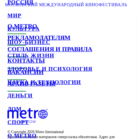
РОССИЯ
МОСКОВСКИЙ МЕЖДУНАРОДНЫЙ КИНОФЕСТИВАЛЬ
МИР
О METRO
КУЛЬТУРА
РЕКЛАМОДАТЕЛЯМ
ШОУ-БИЗНЕС
СОГЛАШЕНИЯ И ПРАВИЛА
СТИЛЬ ЖИЗНИ
КОНТАКТЫ
ЗДОРОВЬЕ И ПСИХОЛОГИЯ
ВАКАНСИИ
НАУКА И ТЕХНОЛОГИИ
АРХИВ ГАЗЕТЫ
ДЕНЬГИ
ДОМ
СПОРТ
© Copyright 2026 Metro International

О METRO
При использовании материалов гиперссылка обязательна. Адрес для 