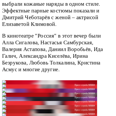
выбрали кожаные наряды в одном стиле.
Эффектные парные костюмы показали и
Дмитрий Чеботарёв с женой – актрисой
Елизаветой Климовой.
В кинотеатре "Россия" в этот вечер были
Алла Сигалова, Настасья Самбурская,
Валерия Астапова, Даниил Воробьёв, Ида
Галич, Александра Киселёва, Ирина
Безрукова, Любовь Толкалина, Кристина
Асмус и многие другие.
Пресс-служба ММКФ
Пресс-служба ММКФ
Пресс-служба ММКФ
Пресс-служба ММКФ
Пресс-служба ММКФ
Пресс-служба ММКФ
Пресс-служба ММКФ
Пресс-служба ММКФ