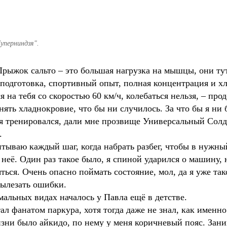
уперниндзя".
Прыжок сальто – это большая нагрузка на мышцы, они тут
 подготовка, спортивный опыт, полная концентрация и х
 на тебя со скоростью 60 км/ч, колебаться нельзя, – про
ять хладнокровие, что бы ни случилось. За что бы я ни б
 я тренировался, дали мне прозвище Универсальный Солда
.
итываю каждый шаг, когда набрать разбег, чтобы в нужн
 неё. Один раз такое было, я спиной ударился о машину, н
ться. Очень опасно поймать состояние, мол, да я уже так
вылезать ошибки.
мальных видах началось у Павла ещё в детстве.
ал фанатом паркура, хотя тогда даже не знал, как именно 
изни было айкидо, по нему у меня коричневый пояс. Зан