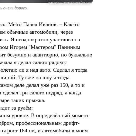
Фото предоставлено героем публикации
 очень дорого.
зал Metro Павел Иванов. – Как-то
 чем обычные автомобили, через
оить. Я неоднократно участвовал в
тором Игорем "Мастером" Паниным
учит безумно и авантюрно, но буквально
чала я делал сальто рядом с
олетаю ли я над авто. Сделал я тогда
шиной. Тут же на шоу я тогда
мом деле делал уже раз 150, а то и
сделал три сальто подряд, а когда
тыре таких прыжка.
идит за рулём:
ивном уровне. В определённый момент
кадёром, профессиональным дрифт-
ня рост 184 см, и автомобили в моём