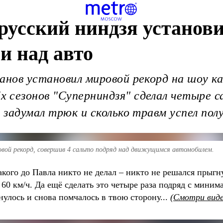
 русский ниндзя установ
и над авто
анов установил мировой рекорд на шоу к
 сезонов "Суперниндзя" сделал четыре 
 задумал трюк и сколько травм успел пол
овой рекорд, совершив 4 сальто подряд над движущимся автомобилем.
акого до Павла никто не делал – никто не решался прыгн
 60 км/ч. Да ещё сделать это четыре раза подряд с мини
нулось и снова помчалось в твою сторону...
(
Смотри вид