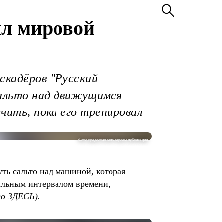
ил мировой
аскадёров "Русский
сальто над движущимся
учить, пока его тренировал
Фото предоставлено героем публикации
уть сальто над машиной, которая
мальным интервалом времени,
ео ЗДЕСЬ
).