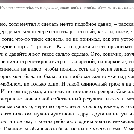
Иванова стал обычным трюком, хотя любая ошибка здесь может стоить
о, хотя мечтал я сделать нечто подобное давно, – расска
дёр делал сальто через спорткар, который, кстати, ниже,
 тогда что-то такое сделать, но не понимал, как это устр
видов спорта "Прорыв". Как-то однажды с его организа
 а давайте я вот такое сальто сделаю. Это, конечно, зв
решили отрепетировать трюк. За ареной, на парковке, сна
нимали на видео, чтобы понять, есть ли у меня запас, пр
рю, мол, была не была, и попробовал сальто уже над ма
обилем, но только одно. И такой одиночный трюк я на са
И потом подумал, а почему не поставить рекорд. Сначала 
овершенствовал свой собственный результат и сделал че
на марка авто, через которую делать сальто, важно, кто с
с автопилотом, нужно чувствовать друг друга на интуит
сов, и поэтому я всегда работаю с одним водителем-кас
 Главное, чтобы высота была не выше моего плеча. У ме