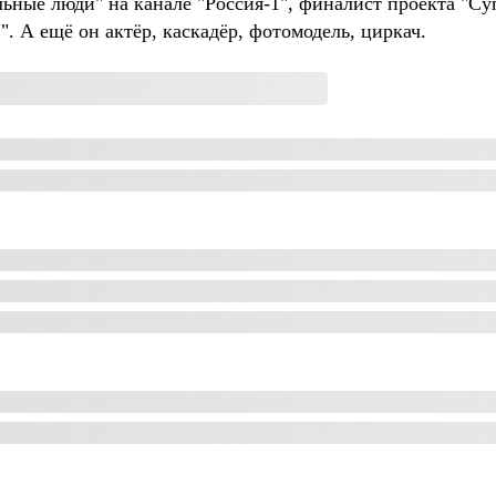
ные люди" на канале "Россия-1", финалист проекта "Су
. А ещё он актёр, каскадёр, фотомодель, циркач.