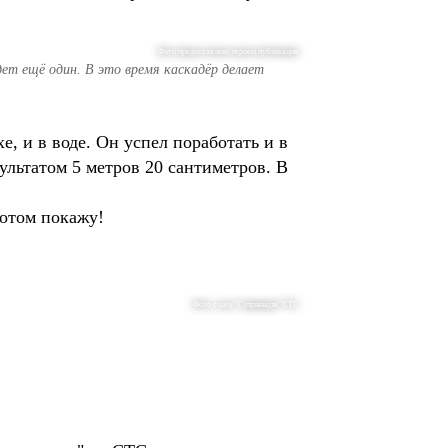
Фото предоставлено героем публикации
ет ещё один. В это время каскадёр делает
е, и в воде. Он успел поработать и в
зультатом 5 метров 20 сантиметров. В
 потом покажу!
Фото с шоу "Супрниндзя" СТС