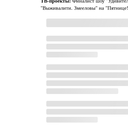
ТВ-проекты:
Финалист шоу "Удивитель
"Выживалити. Змееловы" на "Пятнице!"