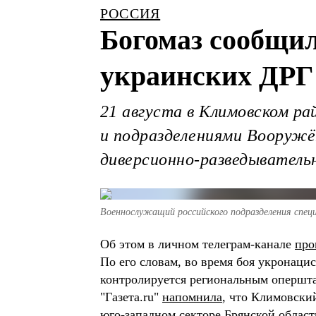
РОССИЯ
Богомаз сообщил
украинских ДРГ 
21 августа в Климовском ра
и подразделениями Вооружё
диверсионно-разведыватель
Военнослужащий российского подразделения специ
Об этом в личном телеграм-канале
про
По его словам, во время боя укронаци
контролируется региональным опершт
"Газета.ru"
напомнила
, что Климовски
юго-западном секторе Брянской област