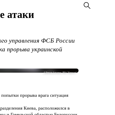
е атаки
ого управления ФСБ России
а прорыва украинской
@ Виктор Антонюк / РИА "Новости"
е попытки прорыва врага ситуация
разделения Киева, расположился в
ины и Гомельской областью Белоруссии.