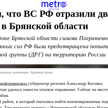
, что ВС РФ отразили дв
в Брянской области
йоне Брянской области силами Пограничн
нных сил РФ была предотвращена попытк
ной группы (ДРГ) на территорию России
ального назначения. Архивное фото
информировал
губернатор региона Александр Богомаз.
стам удалось нанести огневое поражение. Сейчас на мест
абом.
й район, в который пытались войти военизированные под
и. Там проходит граница с Черниговской областью Укра