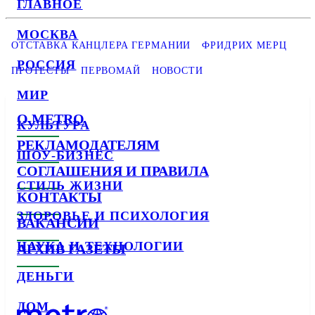
ГЛАВНОЕ
МОСКВА
ОТСТАВКА КАНЦЛЕРА ГЕРМАНИИ
ФРИДРИХ МЕРЦ
РОССИЯ
ПРОТЕСТЫ
ПЕРВОМАЙ
НОВОСТИ
МИР
О METRO
КУЛЬТУРА
РЕКЛАМОДАТЕЛЯМ
ШОУ-БИЗНЕС
СОГЛАШЕНИЯ И ПРАВИЛА
СТИЛЬ ЖИЗНИ
КОНТАКТЫ
ЗДОРОВЬЕ И ПСИХОЛОГИЯ
ВАКАНСИИ
НАУКА И ТЕХНОЛОГИИ
АРХИВ ГАЗЕТЫ
ДЕНЬГИ
ДОМ