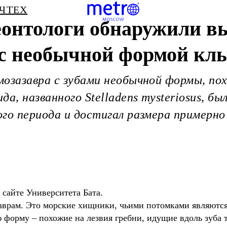
ЧТЕХ
еонтологи обнаружили 
 с необычной формой кл
мозазавра с зубами необычной формы, по
а, названного Stelladens mysteriosus, бы
го периода и достигал размера примерно
 сайте Университета Бата.
аврам. Это морские хищники, чьими потомками являются
 форму – похожие на лезвия гребни, идущие вдоль зуба 