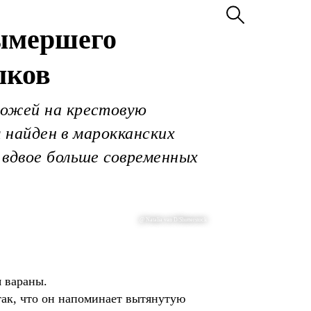
вымершего
ыков
хожей на крестовую
л найден в марокканских
 вдвое больше современных
@ Natalia van D/Shutterstock
 вараны.
так, что он напоминает вытянутую