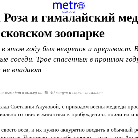
 Роза и гималайский ме
сковском зоопарке
 в этом году был некрепок и прерывист.
ные соседи. Трое спасённых в прошлом го
у не впадают
ни выходят в вольер на 30–40 минут и снова засыпают.
осада Светланы Акуловой, с приходом весны медведи про
ециально готовили животных к пробуждению: поили их и
 своего веса, и их нужно аккуратно вводить в обычный 
чиваться. Чувствуют они себя хорошо, – рассказала Акул