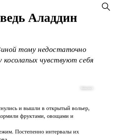
дведь Аладдин
 Виной тому недостаточно
ду косолапых чувствуют себя
Shutterstock
снулись и вышли в открытый вольер,
 кормили фруктами, овощами и
режим. Постепенно интервалы их
ова.