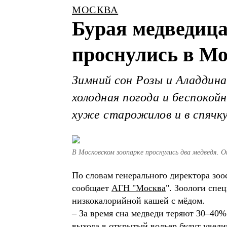
МОСКВА
Бурая медведица
проснулись в Мо
Зимний сон Розы и Аладдина
холодная погода и беспокой
хуже старожилов и в спячк
В Московском зоопарке проснулись два медведя. О
По словам генерального директора зо
сообщает
АГН "Москва
". Зоологи сп
низкокалорийной кашей с мёдом.
– За время сна медведи теряют 30–40%
выхода в открытый вольер будут увели