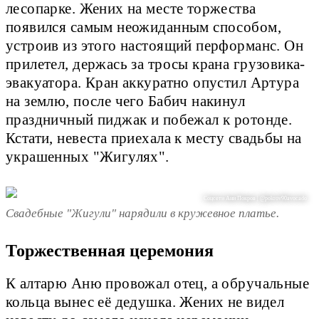
лесопарке. Жених на месте торжества
появился самым неожиданным способом,
устроив из этого настоящий перформанс. Он
прилетел, держась за тросы крана грузовика-
эвакуатора. Кран аккуратно опустил Артура
на землю, после чего Бабич накинул
праздничный пиджак и побежал к ротонде.
Кстати, невеста приехала к месту свадьбы на
украшенных "Жигулях".
Соцсети Ани Покров | @pokrov90avocado
Свадебные "Жигули" нарядили в кружевное платье.
Торжественная церемония
К алтарю Аню провожал отец, а обручальные
кольца вынес её дедушка. Жених не видел