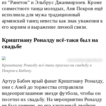
из "Ранеток" и Эльбрус Джанмирзоев. Кроме
совместного танца молодых, Аня Покров ещё
исполнила для мужа традиционный
армянский танец невесты как знак уважения к
его корням и выражение личной связи.
Криштиану Роналду всё-таки был на
свадьбе
Соцсети Ани Покров | @pokrov90avocado
Криштиану Роналду всё-таки приехал на свадьбу к
Покров и Бабичу.
Артур Бабич ярый фанат Криштиану Роналду,
они с Аней до торжества отправляли
видеоприглашение звезде футбола, чтобы он
посетил их свадьбу. На мероприятии Роналду
не был замечен, но его картонный двойник