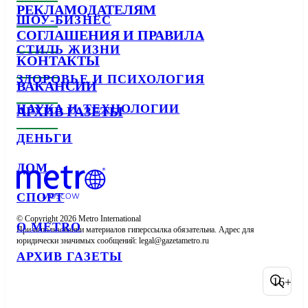
РЕКЛАМОДАТЕЛЯМ
ШОУ-БИЗНЕС
СОГЛАШЕНИЯ И ПРАВИЛА
СТИЛЬ ЖИЗНИ
КОНТАКТЫ
ЗДОРОВЬЕ И ПСИХОЛОГИЯ
ВАКАНСИИ
НАУКА И ТЕХНОЛОГИИ
АРХИВ ГАЗЕТЫ
ДЕНЬГИ
ДОМ
СПОРТ
© Copyright 2026 Metro International

О METRO
При использовании материалов гиперссылка обязательна. Адрес для 
юридически значимых сообщений: 
АРХИВ ГАЗЕТЫ
16+