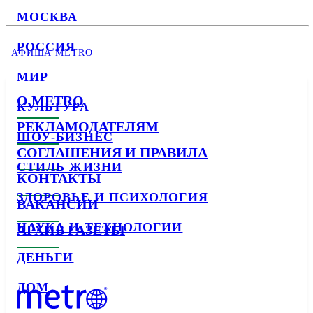
МОСКВА
РОССИЯ
АФИША METRO
МИР
О METRO
КУЛЬТУРА
РЕКЛАМОДАТЕЛЯМ
ШОУ-БИЗНЕС
СОГЛАШЕНИЯ И ПРАВИЛА
СТИЛЬ ЖИЗНИ
КОНТАКТЫ
ЗДОРОВЬЕ И ПСИХОЛОГИЯ
ВАКАНСИИ
НАУКА И ТЕХНОЛОГИИ
АРХИВ ГАЗЕТЫ
ДЕНЬГИ
ДОМ