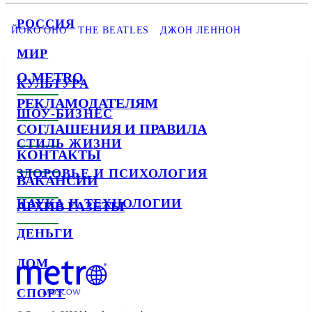
РОССИЯ
ЙОКО ОНО
THE BEATLES
ДЖОН ЛЕННОН
МИР
О METRO
КУЛЬТУРА
РЕКЛАМОДАТЕЛЯМ
ШОУ-БИЗНЕС
СОГЛАШЕНИЯ И ПРАВИЛА
СТИЛЬ ЖИЗНИ
КОНТАКТЫ
ЗДОРОВЬЕ И ПСИХОЛОГИЯ
ВАКАНСИИ
НАУКА И ТЕХНОЛОГИИ
АРХИВ ГАЗЕТЫ
ДЕНЬГИ
ДОМ
СПОРТ