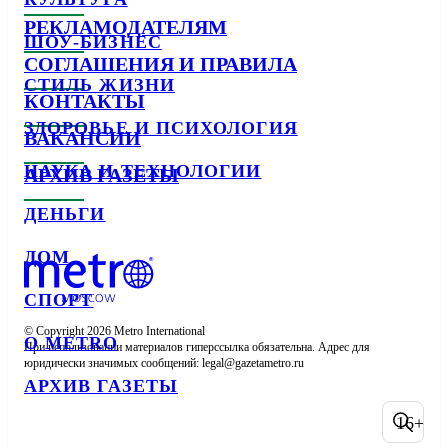
РЕКЛАМОДАТЕЛЯМ
ШОУ-БИЗНЕС
СОГЛАШЕНИЯ И ПРАВИЛА
СТИЛЬ ЖИЗНИ
КОНТАКТЫ
ЗДОРОВЬЕ И ПСИХОЛОГИЯ
ВАКАНСИИ
НАУКА И ТЕХНОЛОГИИ
АРХИВ ГАЗЕТЫ
ДЕНЬГИ
ДОМ
СПОРТ
© Copyright 2026 Metro International

О METRO
При использовании материалов гиперссылка обязательна. Адрес для 
юридически значимых сообщений: 
АРХИВ ГАЗЕТЫ
16+