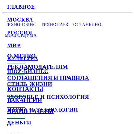
ГЛАВНОЕ
МОСКВА
ТЕХНОПОЛИС
ТЕХНОПАРК
ОСТАНКИНО
РОССИЯ
МОСГОРДУМА
МИР
О METRO
КУЛЬТУРА
РЕКЛАМОДАТЕЛЯМ
ШОУ-БИЗНЕС
СОГЛАШЕНИЯ И ПРАВИЛА
СТИЛЬ ЖИЗНИ
КОНТАКТЫ
ЗДОРОВЬЕ И ПСИХОЛОГИЯ
ВАКАНСИИ
НАУКА И ТЕХНОЛОГИИ
АРХИВ ГАЗЕТЫ
ДЕНЬГИ