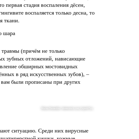
то первая стадия воспаления дёсен,
гингивите воспаляется только десна, то
я ткани.
о шара
 травмы (причём не только
рдых зубных отложений, нависающие
 давление обширных мостовидных
нных в ряд искусственных зубов), –
е вам были прописаны при других
Marina Demeshko / shutterstock.com, Сергей Гуц
дшают ситуацию. Среди них вирусные
надцатиперстной кишки, кожные