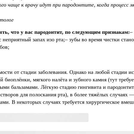
ого чаще к врачу идут при пародонтите, когда процесс 
толог
ть, что у вас пародонтит, по следующим признакам:
–
с неприятный запах изо рта;– зубы во время чистки стан
бов;
мости от стадии заболевания. Однако на любой стадии и
 биоплёнки, мягкого налёта и зубного камня (тут требуе
ыми бальзамами. Лёгкую стадию гингивита и пародонти
растворов для полоскания рта), в более тяжёлых случая
ми. В некоторых случаях требуется хирургическое вмеш