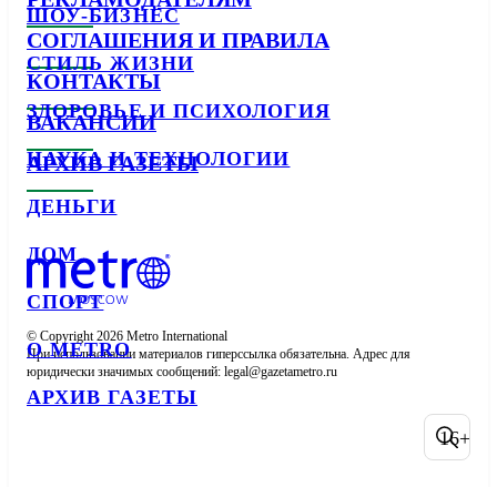
ШОУ-БИЗНЕС
СОГЛАШЕНИЯ И ПРАВИЛА
СТИЛЬ ЖИЗНИ
КОНТАКТЫ
ЗДОРОВЬЕ И ПСИХОЛОГИЯ
ВАКАНСИИ
НАУКА И ТЕХНОЛОГИИ
АРХИВ ГАЗЕТЫ
ДЕНЬГИ
ДОМ
СПОРТ
© Copyright 2026 Metro International

О METRO
При использовании материалов гиперссылка обязательна. Адрес для 
юридически значимых сообщений: 
АРХИВ ГАЗЕТЫ
16+