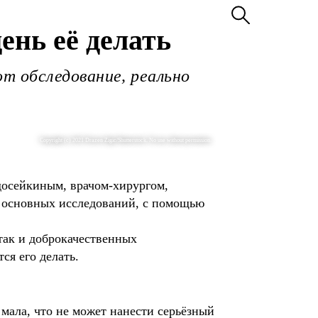
ень её делать
т обследование, реально
Copyright (c) 2021 Drazen Zigic/Shutterstock. No use without permission.
досейкиным, врачом-хирургом,
з основных исследований, с помощью
так и доброкачественных
ся его делать.
мала, что не может нанести серьёзный