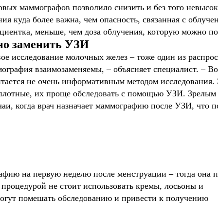
овых маммографов позволило снизить и без того невысоку
ния куда более важна, чем опасность, связанная с облуч
ациентка, меньше, чем доза облучения, которую можно по
но заменить УЗИ
вое исследование молочных желез – тоже один из распро
мография взаимозаменяемы, – объясняет специалист. – Во-
тается не очень информативным методом исследования. Э
 плотные, их проще обследовать с помощью УЗИ. Зрелы
аи, когда врач назначает маммографию после УЗИ, что п
афию на первую неделю после менструации – тогда она 
процедурой не стоит использовать кремы, лосьоны и
 могут помешать обследованию и привести к получению