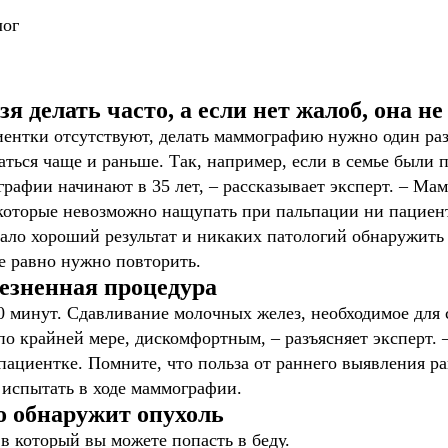
лог
 делать часто, а если нет жалоб, она н
иентки отсутствуют, делать маммографию нужно один раз в
аться чаще и раньше. Так, например, если в семье были
рафии начинают в 35 лет, – рассказывает эксперт. – М
которые невозможно нащупать при пальпации ни пациент
зало хороший результат и никаких патологий обнаружить 
се равно нужно повторить.
езненная процедура
0 минут. Сдавливание молочных желез, необходимое для
по крайней мере, дискомфортным, – разъясняет эксперт. –
пациентке. Помните, что польза от раннего выявления ра
 испытать в ходе маммографии.
о обнаружит опухоль
 в который вы можете попасть в беду.