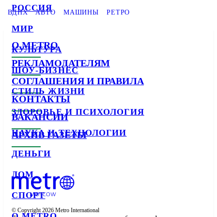
РОССИЯ
ВДНХ
АВТО
МАШИНЫ
РЕТРО
МИР
О METRO
КУЛЬТУРА
РЕКЛАМОДАТЕЛЯМ
ШОУ-БИЗНЕС
СОГЛАШЕНИЯ И ПРАВИЛА
СТИЛЬ ЖИЗНИ
КОНТАКТЫ
ЗДОРОВЬЕ И ПСИХОЛОГИЯ
ВАКАНСИИ
НАУКА И ТЕХНОЛОГИИ
АРХИВ ГАЗЕТЫ
ДЕНЬГИ
ДОМ
СПОРТ
© Copyright 2026 Metro International

О METRO