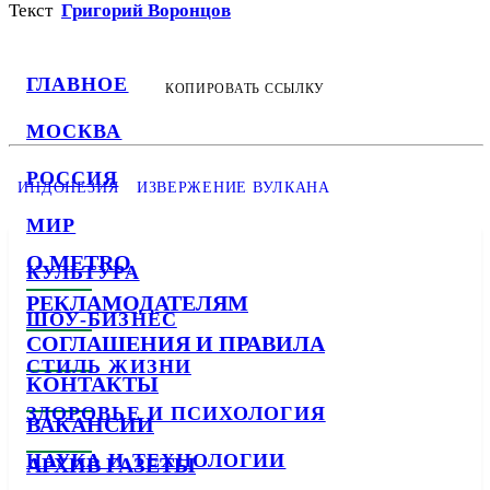
Текст
Григорий Воронцов
ГЛАВНОЕ
КОПИРОВАТЬ ССЫЛКУ
МОСКВА
РОССИЯ
ИНДОНЕЗИЯ
ИЗВЕРЖЕНИЕ ВУЛКАНА
МИР
О METRO
КУЛЬТУРА
РЕКЛАМОДАТЕЛЯМ
ШОУ-БИЗНЕС
СОГЛАШЕНИЯ И ПРАВИЛА
СТИЛЬ ЖИЗНИ
КОНТАКТЫ
ЗДОРОВЬЕ И ПСИХОЛОГИЯ
ВАКАНСИИ
НАУКА И ТЕХНОЛОГИИ
АРХИВ ГАЗЕТЫ