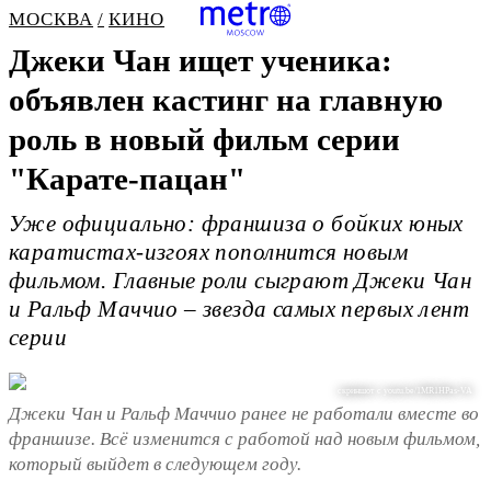
МОСКВА
КИНО
Джеки Чан ищет ученика:
объявлен кастинг на главную
роль в новый фильм серии
"Карате-пацан"
Уже официально: франшиза о бойких юных
каратистах-изгоях пополнится новым
фильмом. Главные роли сыграют Джеки Чан
и Ральф Маччио – звезда самых первых лент
серии
скриншот с youtu.be/1MR1HPas-VA
Джеки Чан и Ральф Маччио ранее не работали вместе во
франшизе. Всё изменится с работой над новым фильмом,
который выйдет в следующем году.