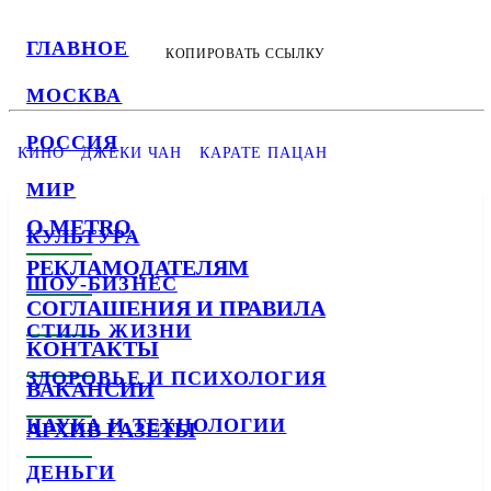
ГЛАВНОЕ
КОПИРОВАТЬ ССЫЛКУ
МОСКВА
РОССИЯ
КИНО
ДЖЕКИ ЧАН
КАРАТЕ ПАЦАН
МИР
О METRO
КУЛЬТУРА
РЕКЛАМОДАТЕЛЯМ
ШОУ-БИЗНЕС
СОГЛАШЕНИЯ И ПРАВИЛА
СТИЛЬ ЖИЗНИ
КОНТАКТЫ
ЗДОРОВЬЕ И ПСИХОЛОГИЯ
ВАКАНСИИ
НАУКА И ТЕХНОЛОГИИ
АРХИВ ГАЗЕТЫ
ДЕНЬГИ