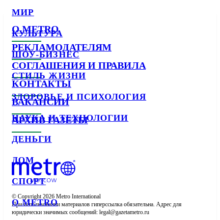
МИР
О METRO
КУЛЬТУРА
РЕКЛАМОДАТЕЛЯМ
ШОУ-БИЗНЕС
СОГЛАШЕНИЯ И ПРАВИЛА
СТИЛЬ ЖИЗНИ
КОНТАКТЫ
ЗДОРОВЬЕ И ПСИХОЛОГИЯ
ВАКАНСИИ
НАУКА И ТЕХНОЛОГИИ
АРХИВ ГАЗЕТЫ
ДЕНЬГИ
ДОМ
СПОРТ
© Copyright 2026 Metro International

О METRO
При использовании материалов гиперссылка обязательна. Адрес для 
юридически значимых сообщений: 