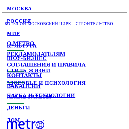
МОСКВА
РОССИЯ
БОЛЬШОЙ МОСКОВСКИЙ ЦИРК
СТРОИТЕЛЬСТВО
МИР
О METRO
КУЛЬТУРА
РЕКЛАМОДАТЕЛЯМ
ШОУ-БИЗНЕС
СОГЛАШЕНИЯ И ПРАВИЛА
СТИЛЬ ЖИЗНИ
КОНТАКТЫ
ЗДОРОВЬЕ И ПСИХОЛОГИЯ
ВАКАНСИИ
НАУКА И ТЕХНОЛОГИИ
АРХИВ ГАЗЕТЫ
ДЕНЬГИ
ДОМ