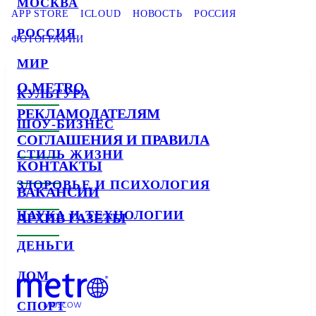
МОСКВА
APP STORE
ICLOUD
НОВОСТЬ
РОССИЯ
РОССИЯ
ФОТОГРАФИИ
МИР
О METRO
КУЛЬТУРА
РЕКЛАМОДАТЕЛЯМ
ШОУ-БИЗНЕС
СОГЛАШЕНИЯ И ПРАВИЛА
СТИЛЬ ЖИЗНИ
КОНТАКТЫ
ЗДОРОВЬЕ И ПСИХОЛОГИЯ
ВАКАНСИИ
НАУКА И ТЕХНОЛОГИИ
АРХИВ ГАЗЕТЫ
ДЕНЬГИ
ДОМ
СПОРТ