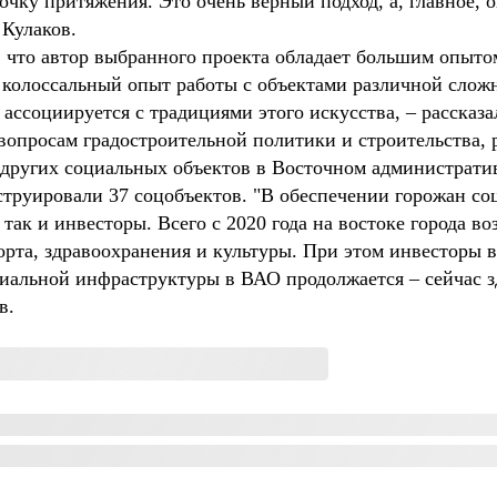
точку притяжения. Это очень верный подход, а, главное
 Кулаков.
, что автор выбранного проекта обладает большим опыто
 колоссальный опыт работы с объектами различной слож
ассоциируется с традициями этого искусства, – рассказ
опросам градостроительной политики и строительства, ра
других социальных объектов в Восточном административн
струировали 37 соцобъектов. "В обеспечении горожан с
так и инвесторы. Всего с 2020 года на востоке города в
орта, здравоохранения и культуры. При этом инвесторы 
циальной инфраструктуры в ВАО продолжается – сейчас з
в.