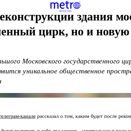
реконструкции здания м
менный цирк, но и новую
льшого Московского государственного ци
явится уникальное общественное простра
н
телеграм-канале
рассказал о том, каким будет после рек
 будет включать в себя два здания – центральное в виде 