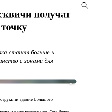
осквичи получат
 точку
рка станет больше и
нство с зонами для
mos.ru
онструкции здание Большого
шатра и вспомогательное. Оно будет