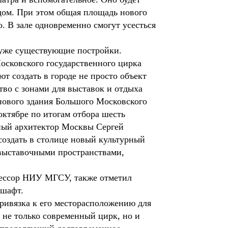
одом. При этом общая площадь нового
. В зале одновременно смогут усесться
 уже существующие постройки.
осковского государственного цирка
ют создать в городе не просто объект
тво с зонами для выставок и отдыха
нового здания Большого Московского
октябре по итогам отбора шесть
вный архитектор Москвы Сергей
создать в столице новый культурный
 выставочными пространствами,
фессор НИУ МГСУ, также отметил
дшафт.
привязка к его месторасположению для
 не только современный цирк, но и