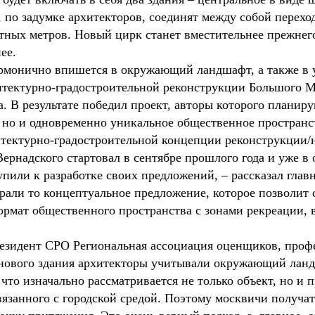
 по задумке архитекторов, соединят между собой перех
атных метров. Новый цирк станет вместительнее прежнего
ее.
армонично впишется в окружающий ландшафт, а также в
итектурно-градостроительной реконструкции Большого М
. В результате победил проект, авторы которого планиру
 но и одновременно уникальное общественное пространс
хитектурно-градостроительной концепции реконструкции/
ернадского стартовал в сентябре прошлого года и уже в 
пили к разработке своих предложений, – рассказал гла
рали то концептуальное предложение, которое позволит 
ормат общественного пространства с зонами рекреации,
резидент СРО Региональная ассоциация оценщиков, про
 нового здания архитекторы учитывали окружающий лан
 что изначально рассматривается не только объект, но и 
вязанного с городской средой. Поэтому москвичи получат