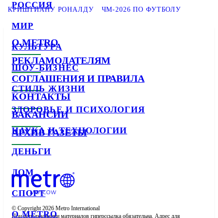
РОССИЯ
КРИШТИАНУ РОНАЛДУ
ЧМ-2026 ПО ФУТБОЛУ
МИР
О METRO
КУЛЬТУРА
РЕКЛАМОДАТЕЛЯМ
ШОУ-БИЗНЕС
СОГЛАШЕНИЯ И ПРАВИЛА
СТИЛЬ ЖИЗНИ
КОНТАКТЫ
ЗДОРОВЬЕ И ПСИХОЛОГИЯ
ВАКАНСИИ
НАУКА И ТЕХНОЛОГИИ
АРХИВ ГАЗЕТЫ
ДЕНЬГИ
ДОМ
СПОРТ
© Copyright 2026 Metro International

О METRO
При использовании материалов гиперссылка обязательна. Адрес для 