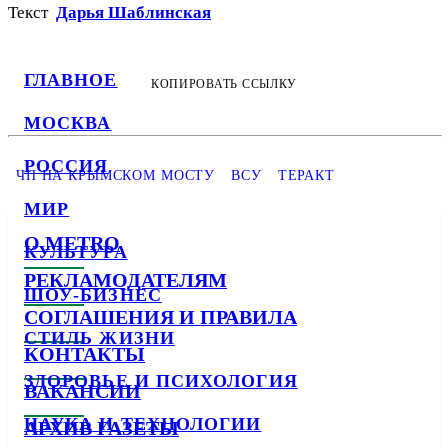
Текст
Дарья Шаблинская
ГЛАВНОЕ
КОПИРОВАТЬ ССЫЛКУ
МОСКВА
РОССИЯ
ЧП НА КРЫМСКОМ МОСТУ
ВСУ
ТЕРАКТ
МИР
О METRO
КУЛЬТУРА
РЕКЛАМОДАТЕЛЯМ
ШОУ-БИЗНЕС
СОГЛАШЕНИЯ И ПРАВИЛА
СТИЛЬ ЖИЗНИ
КОНТАКТЫ
ЗДОРОВЬЕ И ПСИХОЛОГИЯ
ВАКАНСИИ
НАУКА И ТЕХНОЛОГИИ
АРХИВ ГАЗЕТЫ