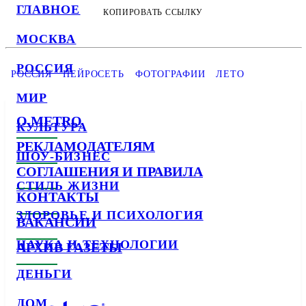
ГЛАВНОЕ
КОПИРОВАТЬ ССЫЛКУ
МОСКВА
РОССИЯ
РОССИЯ
НЕЙРОСЕТЬ
ФОТОГРАФИИ
ЛЕТО
МИР
О METRO
КУЛЬТУРА
РЕКЛАМОДАТЕЛЯМ
ШОУ-БИЗНЕС
СОГЛАШЕНИЯ И ПРАВИЛА
СТИЛЬ ЖИЗНИ
КОНТАКТЫ
ЗДОРОВЬЕ И ПСИХОЛОГИЯ
ВАКАНСИИ
НАУКА И ТЕХНОЛОГИИ
АРХИВ ГАЗЕТЫ
ДЕНЬГИ
ДОМ