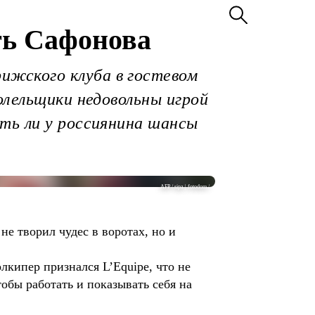
ь Сафонова
жского клуба в гостевом
олельщики недовольны игрой
ть ли у россиянина шансы
AFP / sipa | fotodom /
е творил чудес в воротах, но и
олкипер признался L’Equipe, что не
обы работать и показывать себя на