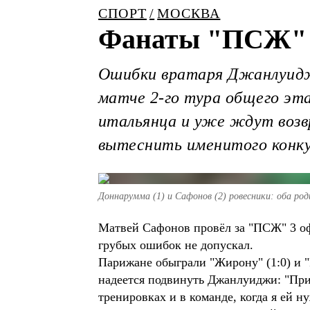
СПОРТ
МОСКВА
Фанаты "ПСЖ" т
Ошибки вратаря Джанлуидж
матче 2-го тура общего эта
итальянца и уже ждут возв
вытеснить именитого конку
Доннарумма (1) и Сафонов (2) ровесники: оба род
Матвей Сафонов провёл за "ПСЖ" 3 оф
грубых ошибок не допускал.
Парижане обыграли "Жирону" (1:0) и "Р
надеется подвинуть Джанлуиджи: "Прие
тренировках и в команде, когда я ей н