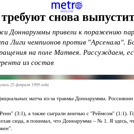
ребуют снова выпустит
и Доннаруммы привели к поражению пари
па Лиги чемпионов против "Арсенала". Б
ращения на поле Матвея. Рассуждаем, ес
рента из состав
ились 25 февраля 1999 года
ициальных матча из-за травмы Доннаруммы. Россиянин н
енн" (3:1), а также сыграли вничью с "Реймсом" (1:1). Г
хав сюда, я понимал, что Доннарумма – № 1. Я здесь, чт
ужен".