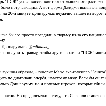
арь "ПСЖ" успел восстановиться от мышечного растяжени
ка было потрясающим. А вот форма Джиджи вызывала воп
я: на 20-й минуте Доннарумма неудачно вышел из ворот, а
ля.
аче бы его просто посадили в тюрьму из-за его национал
ed7
м Доннарумме". 
@miimaxx_  
ен получить травму, чтобы другие вратари "ПСЖ" могли 
 лучшим образом, – говорит Metro экс-голкипер "Зенит
ть по диагонали вперёд, навстречу мячу. Если бы он та
ько Доннарумму, но и полевых игроков, которые сбили 
гда опасно. Но предпосылки к тому, что Сафонов станет 