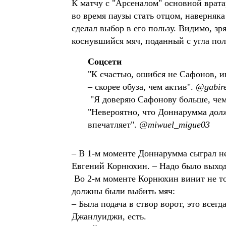
К матчу с "Арсеналом" основной врат
во время паузы стать отцом, наверня
сделал выбор в его пользу. Видимо, зр
коснувшийся мяч, поданный с угла по
Соцсети
"К счастью, ошибся не Сафонов, ин
– скорее обуза, чем актив". 
@gabir
 "Я доверяю Сафонову больше, че
"Невероятно, что Доннарумма долж
впечатляет". 
@miwuel_migue03
– В 1-м моменте Доннарумма сыграл не
Евгений Корнюхин. – Надо было выходи
Во 2-м моменте Корнюхин винит не тол
должны были выбить мяч:
– Была подача в створ ворот, это все
Джанлуиджи, есть.