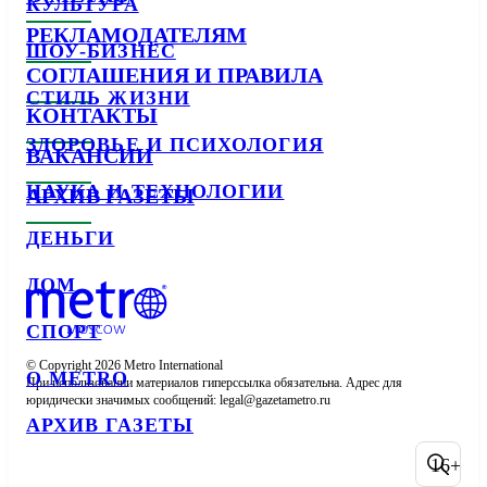
КУЛЬТУРА
РЕКЛАМОДАТЕЛЯМ
ШОУ-БИЗНЕС
СОГЛАШЕНИЯ И ПРАВИЛА
СТИЛЬ ЖИЗНИ
КОНТАКТЫ
ЗДОРОВЬЕ И ПСИХОЛОГИЯ
ВАКАНСИИ
НАУКА И ТЕХНОЛОГИИ
АРХИВ ГАЗЕТЫ
ДЕНЬГИ
ДОМ
СПОРТ
© Copyright 2026 Metro International

О METRO
При использовании материалов гиперссылка обязательна. Адрес для 
юридически значимых сообщений: 
АРХИВ ГАЗЕТЫ
16+