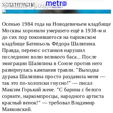
Феликс Грозданов
КОЛУМНИСТЫ
Осенью 1984 года на Новодевичьем кладбище
Москвы хоронили умершего ещё в 1938-м и
до сих пор покоившегося на парижском
кладбище Батиньоль Фёдора Шаляпина.
Правда, перенос останков нарушил
последнюю волю великого баса... После
эмиграции Шаляпина в Союзе против него
развернулась кампания травли. "Выходка
дурака Шаляпина просто раздавила меня —
так это по-холопски гнусно!" — писал
Максим Горький жене. "С барина с белого
сорвите, наркомпросцы, народного артиста
красный венок!" — требовал Владимир
Маяковский.