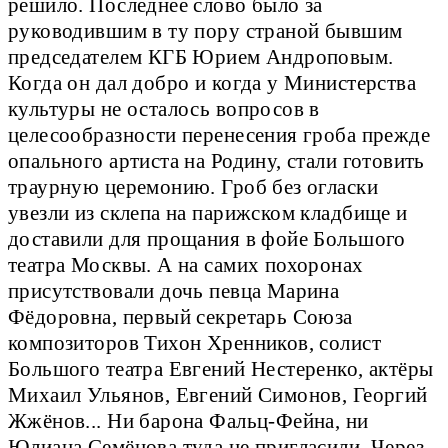
решило. Последнее слово было за
руководившим в ту пору страной бывшим
председателем КГБ Юрием Андроповым.
Когда он дал добро и когда у Министерства
культуры не осталось вопросов в
целесообразности перенесения гроба прежде
опального артиста на Родину, стали готовить
траурную церемонию. Гроб без огласки
увезли из склепа на парижском кладбище и
доставили для прощания в фойе Большого
театра Москвы. А на самих похоронах
присутствовали дочь певца Марина
Фёдоровна, первый секретарь Союза
композиторов Тихон Хренников, солист
Большого театра Евгений Нестеренко, актёры
Михаил Ульянов, Евгений Симонов, Георгий
Жжёнов... Ни барона Фальц-Фейна, ни
Юлиана Семёнова туда не пригласили. Через