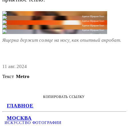
Адитья Шриранг Бхат.
Адитья Шриранг Бхат.
Адитья Шриранг Бхат.
Адитья Шриранг Бхат.
Адитья Шриранг Бхат.
Ящерка держит солнце на носу, как опытный акробат.
11 авг. 2024
Текст
Metro
КОПИРОВАТЬ ССЫЛКУ
ГЛАВНОЕ
МОСКВА
ИСКУССТВО ФОТОГРАФИИ