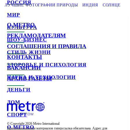
РОССИЯ
ЛУЧШИЕ ФОТОГРАФИИ ПРИРОДЫ
ИНДИЯ
СОЛНЦЕ
МИР
О METRO
КУЛЬТУРА
РЕКЛАМОДАТЕЛЯМ
ШОУ-БИЗНЕС
СОГЛАШЕНИЯ И ПРАВИЛА
СТИЛЬ ЖИЗНИ
КОНТАКТЫ
ЗДОРОВЬЕ И ПСИХОЛОГИЯ
ВАКАНСИИ
НАУКА И ТЕХНОЛОГИИ
АРХИВ ГАЗЕТЫ
ДЕНЬГИ
ДОМ
СПОРТ
© Copyright 2026 Metro International

О METRO
При использовании материалов гиперссылка обязательна. Адрес для 