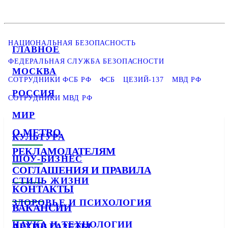
НАЦИОНАЛЬНАЯ БЕЗОПАСНОСТЬ
ГЛАВНОЕ
ФЕДЕРАЛЬНАЯ СЛУЖБА БЕЗОПАСНОСТИ
МОСКВА
СОТРУДНИКИ ФСБ РФ
ФСБ
ЦЕЗИЙ-137
МВД РФ
РОССИЯ
СОТРУДНИКИ МВД РФ
МИР
О METRO
КУЛЬТУРА
РЕКЛАМОДАТЕЛЯМ
ШОУ-БИЗНЕС
СОГЛАШЕНИЯ И ПРАВИЛА
СТИЛЬ ЖИЗНИ
КОНТАКТЫ
ЗДОРОВЬЕ И ПСИХОЛОГИЯ
ВАКАНСИИ
НАУКА И ТЕХНОЛОГИИ
АРХИВ ГАЗЕТЫ