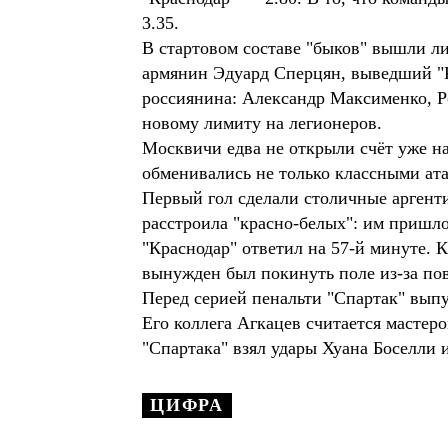
3.35.
В стартовом составе "быков" вышли л
армянин Эдуард Сперцян, выведший "Кр
россиянина: Александр Максименко, Р
новому лимиту на легионеров.
Москвичи едва не открыли счёт уже н
обменивались не только классными ата
Первый гол сделали столичные аргенти
расстроила "красно-белых": им пришл
"Краснодар" ответил на 57-й минуте. 
вынужден был покинуть поле из-за по
Перед серией пенальти "Спартак" вып
Его коллега Агкацев считается мастер
"Спартака" взял удары Хуана Боселли 
ЦИФРА