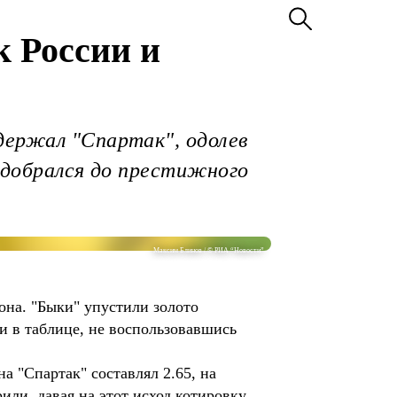
 России и
держал "Спартак", одолев
в добрался до престижного
Максим Блинов / © РИА “Новости”
она. "Быки" упустили золото
и в таблице, не воспользовавшись
 "Спартак" составлял 2.65, на
или, давая на этот исход котировку