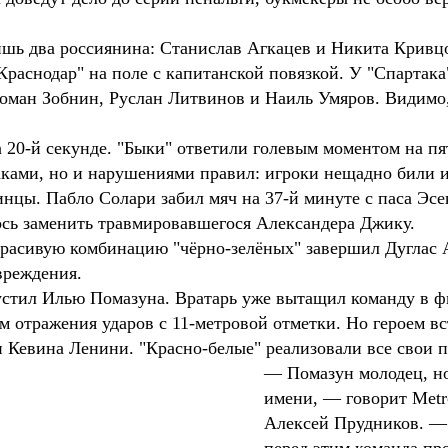
ишь два россиянина: Станислав Агкацев и Никита Кривцо
аснодар" на поле с капитанской повязкой. У "Спартака"
оман Зобнин, Руслан Литвинов и Наиль Умяров. Видимо, 
а 20-й секунде. "Быки" ответили голевым моментом на п
ками, но и нарушениями правил: игроки нещадно били и
нцы. Пабло Солари забил мяч на 37-й минуте с паса Эсе
ось заменить травмировавшегося Александера Джику.
Красивую комбинацию "чёрно-зелёных" завершил Дуглас А
вреждения.
устил Илью Помазуна. Вратарь уже вытащил команду в ф
ом отражения ударов с 11-метровой отметки. Но героем в
и Кевина Ленини. "Красно-белые" реализовали все свои 
— Помазун молодец, но 
имени, — говорит Metr
Алексей Прудников. — 