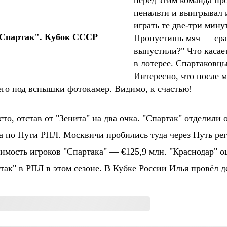
перед этим команда пр
пенальти и выигрывал 
играть те две-три мину
"Спартак". Кубок СССР
Пропустишь мяч — сраз
выпустили?" Что касает
в лотерее. Спартаковц
Интересно, что после м
его под вспышки фотокамер. Видимо, к счастью!
то, отстав от "Зенита" на два очка. "Спартак" отделили 
 по Пути РПЛ. Москвичи пробились туда через Путь рег
оимость игроков "Спартака" — €125,9 млн. "Краснодар" о
так" в РПЛ в этом сезоне. В Кубке России Илья провёл д