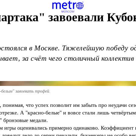
ртака" завоевали Кубок
остоялся в Москве. Тяжелейшую победу о
ывает, за счёт чего столичный коллекти
-белым" завоевать трофей.
 понимая, что успех позволит им забыть про неудачи сез
трезке. А "красно-белые" и вовсе стали лишь четвёртым
" бронзовые медали.
м игры оценивались примерно одинаково. Коэффициент на
 доведут дело до серии пенальти, букмекеры не особо вер