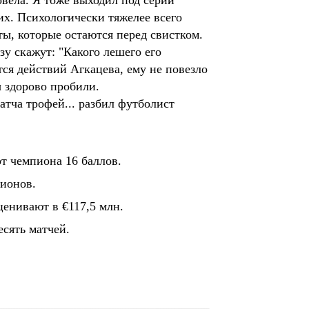
овела. Я тоже выходил под серии
их. Психологически тяжелее всего
ты, которые остаются перед свистком.
у скажут: "Какого лешего его
ся действий Агкацева, ему не повезло
ы здорово пробили.
атча трофей... разбил футболист
от чемпиона 16 баллов.
ионов.
ценивают в €117,5 млн.
есять матчей.