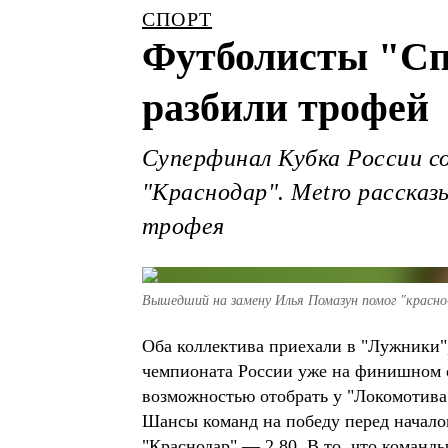
СПОРТ
Футболисты "Спа
разбили трофей
Суперфинал Кубка России с
"Краснодар". Metro рассказ
трофея
Вышедший на замену Илья Помазун помог "красно
Оба коллектива приехали в "Лужники",
чемпионата России уже на финишном о
возможностью отобрать у "Локомотива
Шансы команд на победу перед начало
"Краснодар" — 2.80. В то, что команды