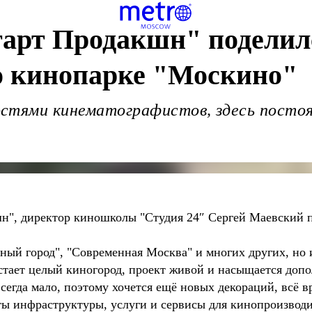
тарт Продакшн" поделил
о кинопарке "Москино"
стями кинематографистов, здесь посто
н", директор киношколы "Студия 24″ Сергей Маевский 
ный город", "Современная Москва" и многих других, но 
астает целый киногород, проект живой и насыщается до
егда мало, поэтому хочется ещё новых декораций, всё вре
ы инфраструктуры, услуги и сервисы для кинопроизводи