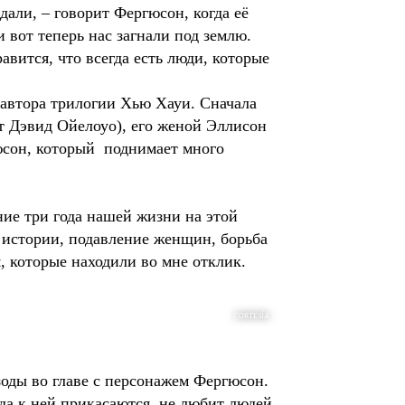
дали, – говорит Фергюсон, когда её
 вот теперь нас загнали под землю.
вится, что всегда есть люди, которые
 автора трилогии Хью Хауи. Сначала
т Дэвид Ойелоуо), его женой Эллисон
юсон, который поднимает много
ние три года нашей жизни на этой
е истории, подавление женщин, борьба
, которые находили во мне отклик.
CORTESÍA
зоды во главе с персонажем Фергюсон.
гда к ней прикасаются, не любит людей.