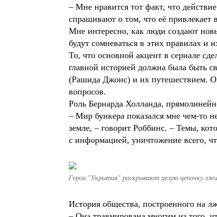
– Мне нравится тот факт, что действие
спрашивают о том, что её привлекает в
Мне интересно, как люди создают новы
будут сомневаться в этих правилах и и
То, что основной акцент в сериале сд
главной историей должна была быть с
(Рашида Джонс) и их путешествием. О
вопросов.
Роль Бернарда Холланда, прямолинейно
– Мир бункера показался мне чем-то н
земле, – говорит Роббинс. – Темы, ко
с информацией, уничтожение всего, чт
Герои "Укрытия" раскрывают целую цепочку лжи
История общества, построенного на лж
– Она травмирована многим из того, чт