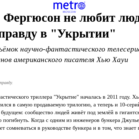
 Фергюсон не любит люд
 правду в "Укрытии"
ъёмок научно-фантастического телесериа
нов американского писателя Хью Хауи
правду.
стического триллера "Укрытие" началась в 2011 году. Х
ился в самую продаваемую трилогию, а теперь и 10-сери
 будущем: сообщество людей живёт под землёй в гигантск
но погибнуть. Когда с одним из инженеров бункера Джул
т сомневаться в руководстве бункера и в том, что знает