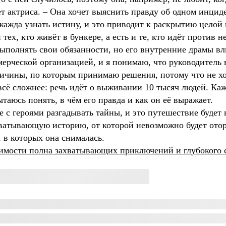
т актриса. – Она хочет выяснить правду об одном инциден
 жажда узнать истину, и это приводит к раскрытию целой
тех, кто живёт в бункере, а есть и те, кто идёт против 
выполнять свои обязанности, но его внутренние драмы вл
мерческой организацией, и я понимаю, что руководитель 
причины, по которым принимаю решения, потому что не х
всё сложнее: речь идёт о выживании 10 тысяч людей. Каж
таюсь понять, в чём его правда и как он её выражает.
 с героями разгадывать тайны, и это путешествие будет н
хватывающую историю, от которой невозможно будет отор
, в которых она снималась.
жимости полна захватывающих приключений и глубокого 