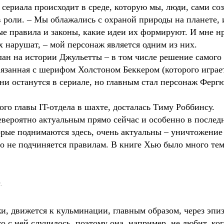
 сериала происходит в среде, которую мы, люди, сами соз
 роли. – Мы облажались с охраной природы на планете, и
е правила и законы, какие идеи их формируют. И мне нра
х нарушат, – мой персонаж является одним из них.
елан на истории Джульетты – в том числе решение самого
вязанная с шерифом Холстоном Беккером (которого играе
ни останутся в сериале, но главным стал персонаж Ферг
го главы IT-отдела в шахте, досталась Тиму Роббинсу.
евероятно актуальным прямо сейчас и особенно в послед
торые поднимаются здесь, очень актуальны – уничтожени
о не подчиняется правилам. В книге Хью было много тем
.
и, движется к кульминации, главным образом, через эпи
о с ней случилось, поэтому она, например, не любит, ко