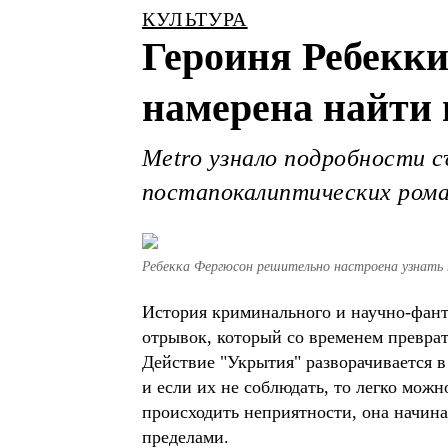
КУЛЬТУРА
Героиня Ребекки
намерена найти
Metro узнало подробности с
постапокалиптических рома
Ребекка Фергюсон решительно настроена узнать 
История криминального и научно-фанта
отрывок, который со временем преврат
Действие "Укрытия" разворачивается в
и если их не соблюдать, то легко мож
происходить неприятности, она начинае
пределами.