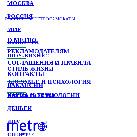
МОСКВА
РОССИЯ
РОССИЯ
ЭЛЕКТРОСАМОКАТЫ
МИР
О METRO
КУЛЬТУРА
РЕКЛАМОДАТЕЛЯМ
ШОУ-БИЗНЕС
СОГЛАШЕНИЯ И ПРАВИЛА
СТИЛЬ ЖИЗНИ
КОНТАКТЫ
ЗДОРОВЬЕ И ПСИХОЛОГИЯ
ВАКАНСИИ
НАУКА И ТЕХНОЛОГИИ
АРХИВ ГАЗЕТЫ
ДЕНЬГИ
ДОМ
СПОРТ