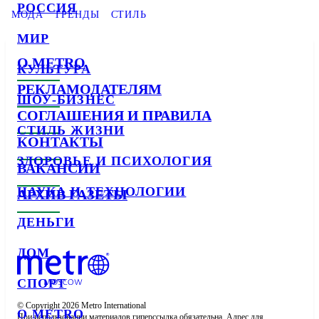
РОССИЯ
МОДА
ТРЕНДЫ
СТИЛЬ
МИР
О METRO
КУЛЬТУРА
РЕКЛАМОДАТЕЛЯМ
ШОУ-БИЗНЕС
СОГЛАШЕНИЯ И ПРАВИЛА
СТИЛЬ ЖИЗНИ
КОНТАКТЫ
ЗДОРОВЬЕ И ПСИХОЛОГИЯ
ВАКАНСИИ
НАУКА И ТЕХНОЛОГИИ
АРХИВ ГАЗЕТЫ
ДЕНЬГИ
ДОМ
СПОРТ
© Copyright 2026 Metro International

О METRO
При использовании материалов гиперссылка обязательна. Адрес для 