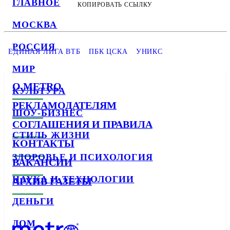
ГЛАВНОЕ
КОПИРОВАТЬ ССЫЛКУ
МОСКВА
РОССИЯ
ЕДИНАЯ ЛИГА ВТБ
ПБК ЦСКА
УНИКС
МИР
О METRO
КУЛЬТУРА
РЕКЛАМОДАТЕЛЯМ
ШОУ-БИЗНЕС
СОГЛАШЕНИЯ И ПРАВИЛА
СТИЛЬ ЖИЗНИ
КОНТАКТЫ
ЗДОРОВЬЕ И ПСИХОЛОГИЯ
ВАКАНСИИ
НАУКА И ТЕХНОЛОГИИ
АРХИВ ГАЗЕТЫ
ДЕНЬГИ
ДОМ