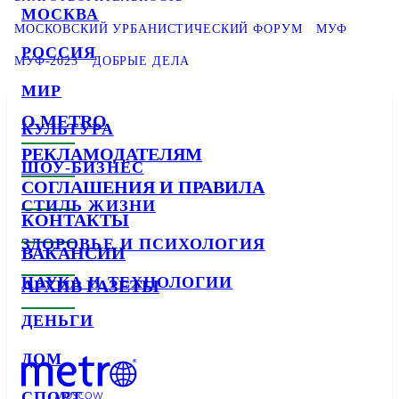
МОСКВА
МОСКОВСКИЙ УРБАНИСТИЧЕСКИЙ ФОРУМ
МУФ
РОССИЯ
МУФ-2023
ДОБРЫЕ ДЕЛА
МИР
О METRO
КУЛЬТУРА
РЕКЛАМОДАТЕЛЯМ
ШОУ-БИЗНЕС
СОГЛАШЕНИЯ И ПРАВИЛА
СТИЛЬ ЖИЗНИ
КОНТАКТЫ
ЗДОРОВЬЕ И ПСИХОЛОГИЯ
ВАКАНСИИ
НАУКА И ТЕХНОЛОГИИ
АРХИВ ГАЗЕТЫ
ДЕНЬГИ
ДОМ
СПОРТ