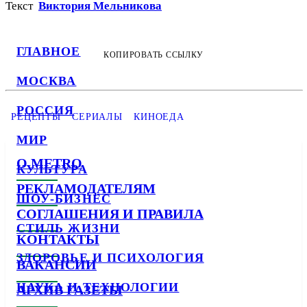
Текст
Виктория Мельникова
ГЛАВНОЕ
КОПИРОВАТЬ ССЫЛКУ
МОСКВА
РОССИЯ
РЕЦЕПТЫ
СЕРИАЛЫ
КИНОЕДА
МИР
О METRO
КУЛЬТУРА
РЕКЛАМОДАТЕЛЯМ
ШОУ-БИЗНЕС
СОГЛАШЕНИЯ И ПРАВИЛА
СТИЛЬ ЖИЗНИ
КОНТАКТЫ
ЗДОРОВЬЕ И ПСИХОЛОГИЯ
ВАКАНСИИ
НАУКА И ТЕХНОЛОГИИ
АРХИВ ГАЗЕТЫ