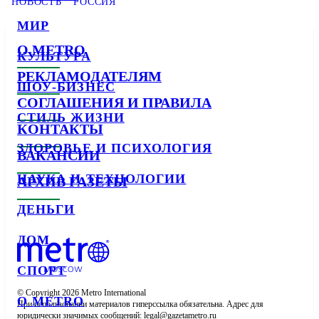
НОВОСТЬ
РОССИЯ
МИР
О METRO
КУЛЬТУРА
РЕКЛАМОДАТЕЛЯМ
ШОУ-БИЗНЕС
СОГЛАШЕНИЯ И ПРАВИЛА
СТИЛЬ ЖИЗНИ
КОНТАКТЫ
ЗДОРОВЬЕ И ПСИХОЛОГИЯ
ВАКАНСИИ
НАУКА И ТЕХНОЛОГИИ
АРХИВ ГАЗЕТЫ
ДЕНЬГИ
ДОМ
СПОРТ
© Copyright 2026 Metro International

О METRO
При использовании материалов гиперссылка обязательна. Адрес для 
юридически значимых сообщений: 