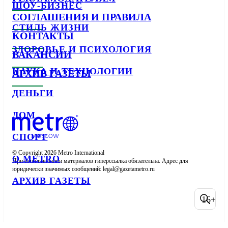
ШОУ-БИЗНЕС
СОГЛАШЕНИЯ И ПРАВИЛА
СТИЛЬ ЖИЗНИ
КОНТАКТЫ
ЗДОРОВЬЕ И ПСИХОЛОГИЯ
ВАКАНСИИ
НАУКА И ТЕХНОЛОГИИ
АРХИВ ГАЗЕТЫ
ДЕНЬГИ
ДОМ
СПОРТ
© Copyright 2026 Metro International

О METRO
При использовании материалов гиперссылка обязательна. Адрес для 
юридически значимых сообщений: 
АРХИВ ГАЗЕТЫ
16+