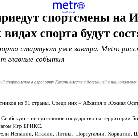
 приедут спортсмены на
 видах спорта будут сос
спорта стартуют уже завтра. Metro расс
ет главные события
ий спортсменов в аэропорту Казани вместе с делегацией в национальны
тников из 91 страны. Среди них – Абхазия и Южная Осе
 Сербскую – непризнанное государство на территории Бо
флагом Игр БРИКС.
тели Испании, Италии, Литвы, Португалии, Хорватии, 