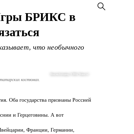
 Игры БРИКС в
тязаться
казывает, что необычного
Максим Богодвид / © РИА "Новости"
х татарских костюмах.
тия. Оба государства признаны Россией
снии и Герцеговины. А вот
Швейцарии, Франции, Германии,