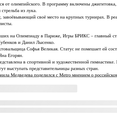
ься от олимпийского. В программу включены джигитовка,
 стрельба из лука.
, завоёвывающий своё место на крупных турнирах. В ре
олисты.
вших на Олимпиаду в Париже, Игры БРИКС – главный стар
 Шубенков и Данил Лысенко.
товальщица Софья Великая. Статус не помешает ей состя
Яна Егорян.
дставлена в спортивной и художественной гимнастике.
гут выступать представительницы разных стран.
иила Медведева поделился с Metro мнением о российско