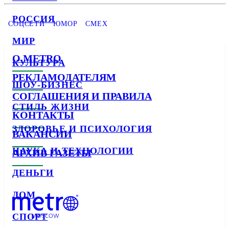
РОССИЯ
СОЦСЕТИ
ЮМОР
СМЕХ
МИР
О METRO
КУЛЬТУРА
РЕКЛАМОДАТЕЛЯМ
ШОУ-БИЗНЕС
СОГЛАШЕНИЯ И ПРАВИЛА
СТИЛЬ ЖИЗНИ
КОНТАКТЫ
ЗДОРОВЬЕ И ПСИХОЛОГИЯ
ВАКАНСИИ
НАУКА И ТЕХНОЛОГИИ
АРХИВ ГАЗЕТЫ
ДЕНЬГИ
ДОМ
СПОРТ