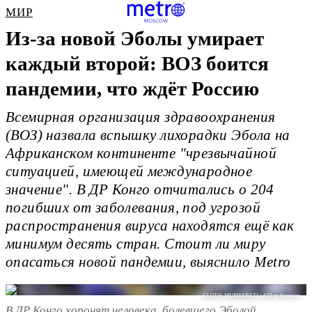
МИР
Из-за новой Эболы умирает
каждый второй: ВОЗ боится
пандемии, что ждёт Россию
Всемирная организация здравоохранения
(ВОЗ) назвала вспышку лихорадки Эбола на
Африканском континенте "чрезвычайной
ситуацией, имеющей международное
значение". В ДР Конго отчитались о 204
погибших от заболевания, под угрозой
распространения вируса находятся ещё как
минимум десять стран. Стоит ли миру
опасаться новой пандемии, выяснило Metro
GLODY MURHABAZI / AFP or licensors
В ДР Конго хоронят человека, болевшего Эболой.