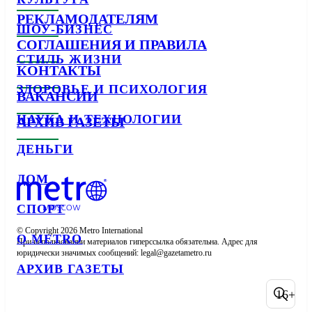
РЕКЛАМОДАТЕЛЯМ
ШОУ-БИЗНЕС
СОГЛАШЕНИЯ И ПРАВИЛА
СТИЛЬ ЖИЗНИ
КОНТАКТЫ
ЗДОРОВЬЕ И ПСИХОЛОГИЯ
ВАКАНСИИ
НАУКА И ТЕХНОЛОГИИ
АРХИВ ГАЗЕТЫ
ДЕНЬГИ
ДОМ
СПОРТ
© Copyright 2026 Metro International

О METRO
При использовании материалов гиперссылка обязательна. Адрес для 
юридически значимых сообщений: 
АРХИВ ГАЗЕТЫ
16+