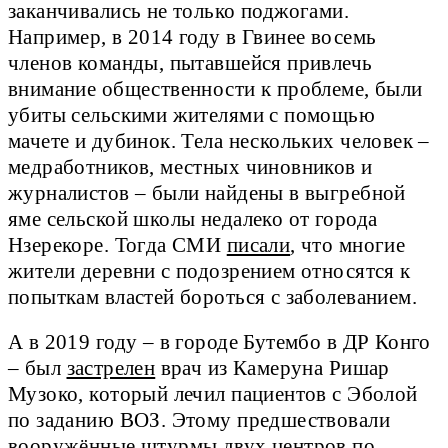
заканчивались не только поджогами.
Например, в 2014 году в Гвинее восемь
членов команды, пытавшейся привлечь
внимание общественности к проблеме, были
убиты сельскими жителями с помощью
мачете и дубинок. Тела нескольких человек –
медработников, местных чиновников и
журналистов – были найдены в выгребной
яме сельской школы недалеко от города
Нзерекоре. Тогда СМИ
писали
, что многие
жители деревни с подозрением относятся к
попыткам властей бороться с заболеванием.
А в 2019 году – в городе Бутембо в ДР Конго
– был
застрелен
врач из Камеруна Ришар
Музоко, который лечил пациентов с Эболой
по заданию ВОЗ. Этому предшествовали
вооружённые штурмы двух центров по